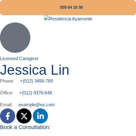
959 64 10 90
Licensed Caregiver
Jessica Lin
Phone:
+(012) 3456-789
Office:
+(012) 9376-648
Email:
example@ex.com
Book a Consultation: